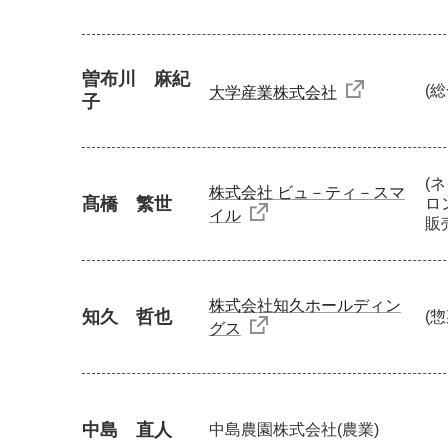
曽布川 麻紀
(
大学産業株式会社
子
(
株式会社 ビュ－ティ－スマ
髙橋 繁世
ロ
イル
販
株式会社知久ホールディン
知久 哲也
(
グス
中島 直人
中島農園株式会社
(農業)