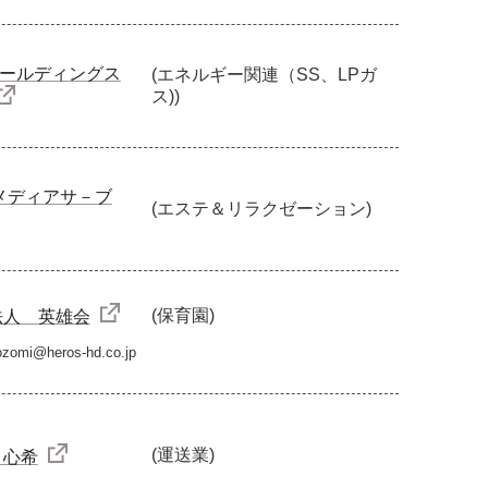
Iホールディングス
(エネルギー関連（SS、LPガ
ス))
メディアサ－ブ
(エステ＆リラクゼーション)
(保育園)
法人 英雄会
mi@heros-hd.co.jp
(運送業)
 心希