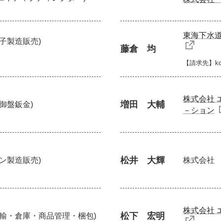
東海下水
菓子製造販売)
藤倉 均
【請求先】ko@
株式会社 
増田 大輔
制御盤鈑金)
－ション
松井 大輝
パン製造販売)
株式会社
株式会社 
松下 宏明
運輸・倉庫・商品管理・梱包)