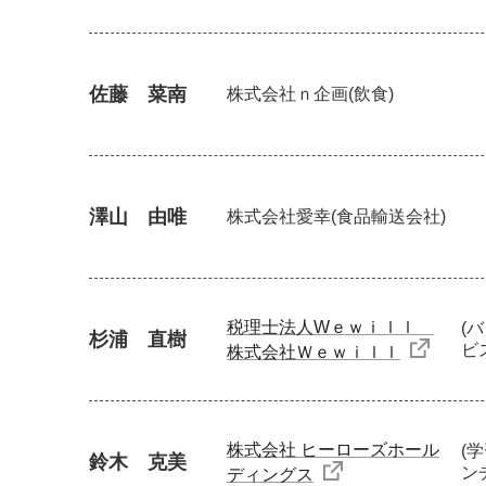
佐藤 菜南
株式会社ｎ企画
(飲食)
澤山 由唯
株式会社愛幸
(食品輸送会社)
税理士法人Wｅｗｉｌｌ
(
杉浦 直樹
ビ
株式会社Ｗｅｗｉｌｌ
株式会社 ヒーローズホール
(
鈴木 克美
ン
ディングス