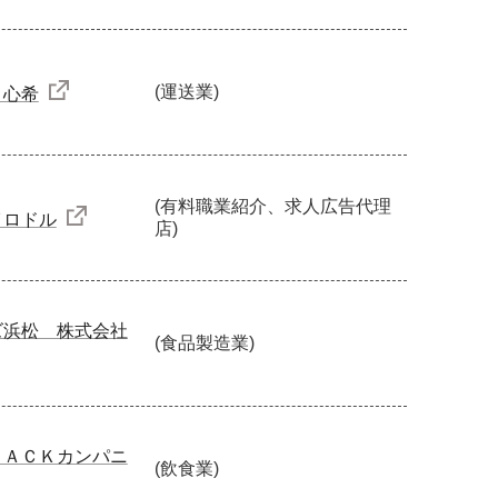
(運送業)
 心希
(有料職業紹介、求人広告代理
イロドル
店)
ズ浜松 株式会社
(食品製造業)
ＪＡＣＫカンパニ
(飲食業)