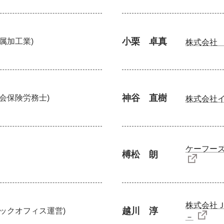
小栗 卓真
金属加工業)
株式会社
神谷 直樹
社会保険労務士)
株式会社
ケーフー
榑松 朗
株式会社
越川 淳
バックオフィス運営)
－