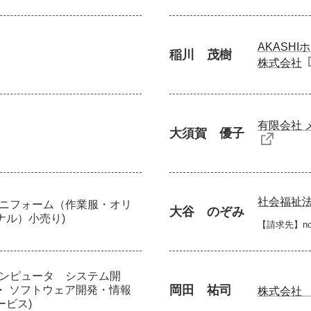
AKASH
稲川 茂樹
株式会社
有限会社 
大須賀 優子
社会福祉
ユニフォーム（作業服・オリ
大谷 のぞみ
ナル）小売り)
【請求先】nozo
コンピュータ システム開
岡田 祐司
・ ソフトウェア開発・情報
株式会社
ービス)