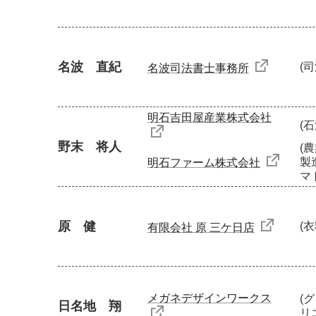
名波 直紀
(
名波司法書士事務所
明石吉田屋産業株式会社
(
野末 将人
(
製
明石ファーム株式会社
マ
原 健
(
有限会社 原 三ケ日店
メガネデザインワークス
(
日名地 翔
リ