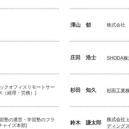
澤山 郁
株式会社
庄田 浩士
SHODA
バックオフィスリモートサー
杉田 知久
杉田工業
ス（経理・労務）)
株式会社 
学習塾の運営・学習塾のフラ
鈴木 謙太郎
チャイズ本部)
ディング