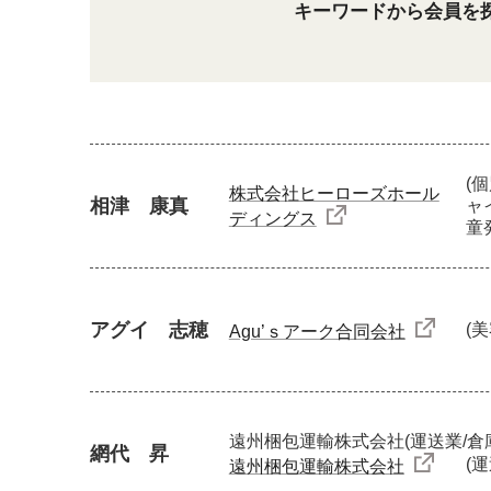
キーワードから会員を
(
株式会社ヒーローズホール
相津 康真
ャ
ディングス
童
アグイ 志穂
(
Agu’ｓアーク合同会社
遠州梱包運輸株式会社
(運送業/倉
網代 昇
(
遠州梱包運輸株式会社