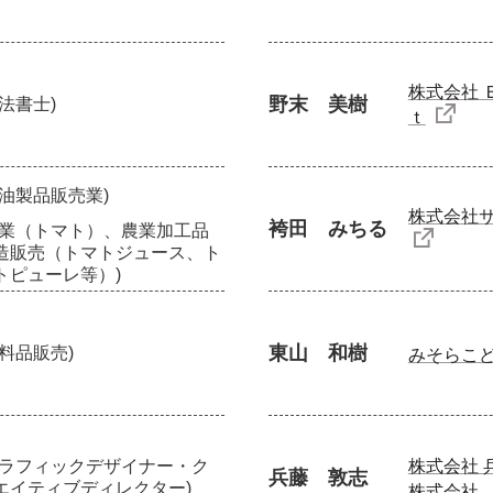
株式会社 
野末 美樹
司法書士)
ｔ
石油製品販売業)
株式会社
袴田 みちる
農業（トマト）、農業加工品
造販売（トマトジュース、ト
トピューレ等）)
東山 和樹
衣料品販売)
みそらこ
グラフィックデザイナー・ク
株式会社 
兵藤 敦志
エイティブディレクター)
株式会社