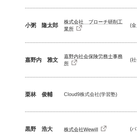
株式会社 ブローチ研削工
小粥 隆太郎
(
業所
嘉野内社会保険労務士事務
嘉野内 雅文
(
所
栗林 俊輔
Cloud9株式会社
(学習塾)
黒野 浩大
(
株式会社Wewill