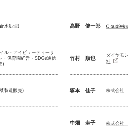
髙野 健一郎
総合水処理)
Cloud9
ネイル・アイビューティーサ
ダイヤモ
竹村 順也
ン・保育園経営・SDGs通信
社
売)
塚本 佳子
惣菜製造販売)
株式会社
中畑 圭子
株式会社 