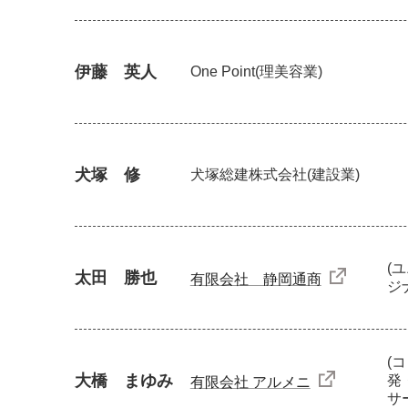
伊藤 英人
One Point
(理美容業)
犬塚 修
犬塚総建株式会社
(建設業)
(
太田 勝也
有限会社 静岡通商
ジ
(
大橋 まゆみ
発
有限会社 アルメニ
サ