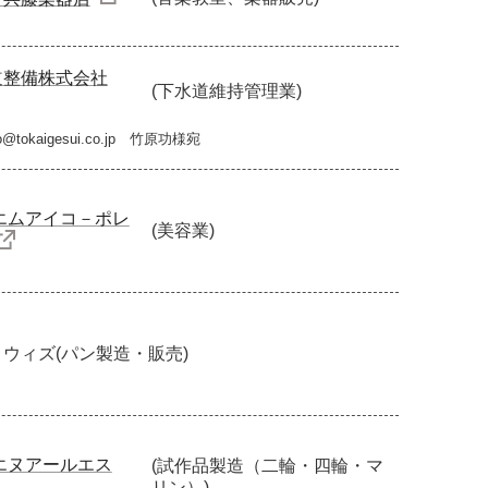
道整備株式会社
(下水道維持管理業)
tokaigesui.co.jp 竹原功様宛
エムアイコ－ポレ
(美容業)
 ウィズ
(パン製造・販売)
エヌアールエス
(試作品製造（二輪・四輪・マ
リン）)