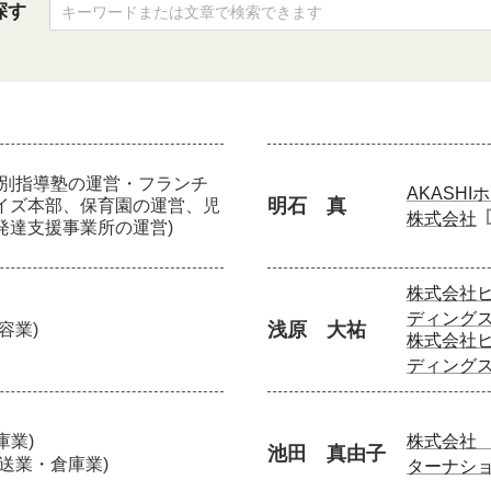
探す
個別指導塾の運営・フランチ
AKASH
明石 真
イズ本部、保育園の運営、児
株式会社
発達支援事業所の運営)
株式会社
ディング
浅原 大祐
美容業)
株式会社
ディング
庫業)
株式会社
池田 真由子
運送業・倉庫業)
ターナシ